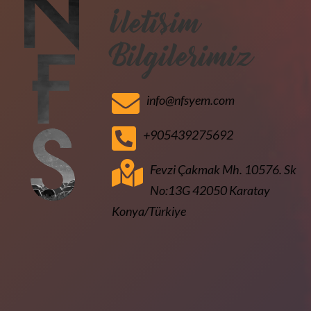
İletişim
Bilgilerimiz
info@nfsyem.com
+905439275692
Fevzi Çakmak Mh. 10576. Sk
No:13G 42050 Karatay
Konya/Türkiye