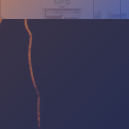
BILGI
İLETIŞIM
Hakkımızda
İletişim
İletişim
+905439275692
KVKK
info@nfsyem.com
Site Haritası
Gizlilik Politikası
ADRES
Fevzi Çakmak Mh. 10576. Sk No:13G 42050
Karatay Konya/Türkiye