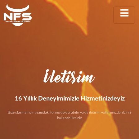
İletişim
16 Yıllık Deneyimimizle Hizmetinizdeyiz
Bize ulaşmak için aşağıdaki formu doldurabilir ya da iletişim yollarımızdan birini
kullanabilirsiniz.