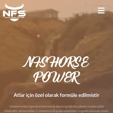
NFS HORSE
POWER
Atlar için özel olarak formüle edilmiştir
Vitamin mineral gereksinimlerine ek olarak içeriğinde yüksek oranda şelatlı
mineraller, amino asitler, C vitamini ve B grubu vitaminleri, organik kalsiyum, enzim,