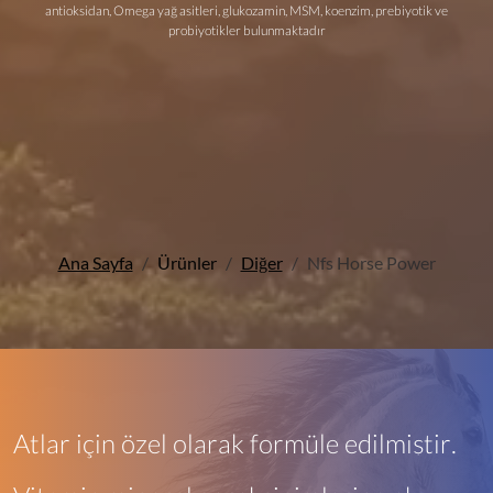
antioksidan, Omega yağ asitleri, glukozamin, MSM, koenzim, prebiyotik ve
probiyotikler bulunmaktadır
Ana Sayfa
Ürünler
Diğer
Nfs Horse Power
Atlar için özel olarak formüle edilmiştir.