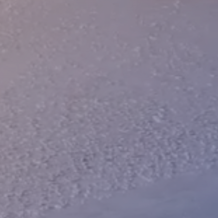
BILGI
İLETIŞIM
Hakkımızda
İletişim
İletişim
+905439275692
KVKK
info@nfsyem.com
Site Haritası
Gizlilik Politikası
ADRES
Fevzi Çakmak Mh. 10576. Sk No:13G 42050
Karatay Konya/Türkiye
Copright © 2026 NFS Yem ve Yem Katkı Maddeleri Ltd. Sti.
Tüm hakları saklıdır.