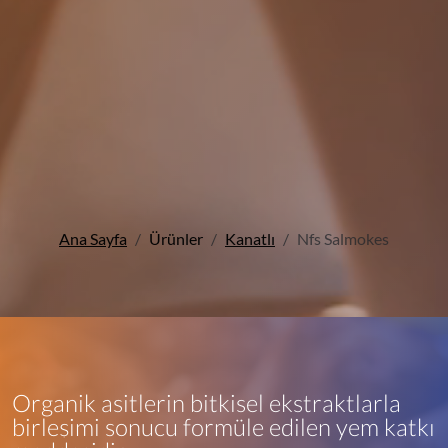
Ana Sayfa
Ürünler
Kanatlı
Nfs Salmokes
Organik asitlerin bitkisel ekstraktlarla
birleşimi sonucu formüle edilen yem katkı