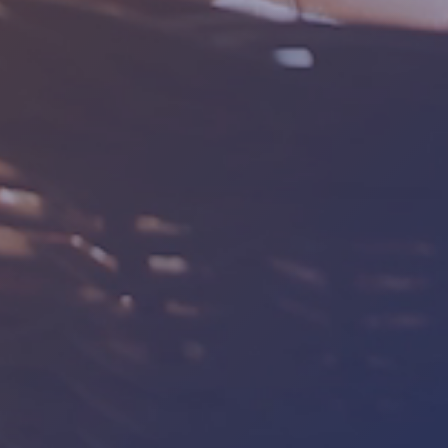
BILGI
İLETIŞIM
Hakkımızda
İletişim
İletişim
+905439275692
KVKK
info@nfsyem.com
Site Haritası
Gizlilik Politikası
ADRES
Fevzi Çakmak Mh. 10576. Sk No:13G 42050
Karatay Konya/Türkiye
Copright © 2026 NFS Yem ve Yem Katkı Maddeleri Ltd. Sti.
Tüm hakları saklıdır.