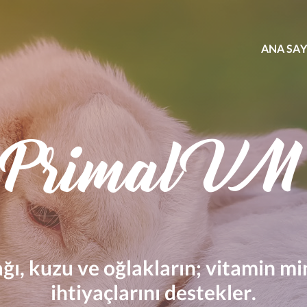
ANA SA
Primal VM
ğı, kuzu ve oğlakların; vitamin mi
ihtiyaçlarını destekler.