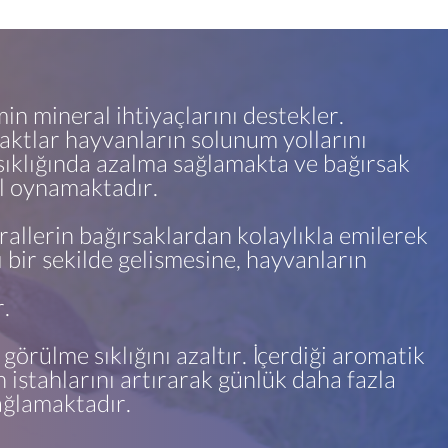
min mineral ihtiyaçlarını destekler.
raktlar hayvanların solunum yollarını
ıklığında azalma sağlamakta ve bağırsak
l oynamaktadır.
llerin bağırsaklardan kolaylıkla emilerek
lı bir şekilde gelişmesine, hayvanların
.
 görülme sıklığını azaltır. İçerdiği aromatik
 iştahlarını artırarak günlük daha fazla