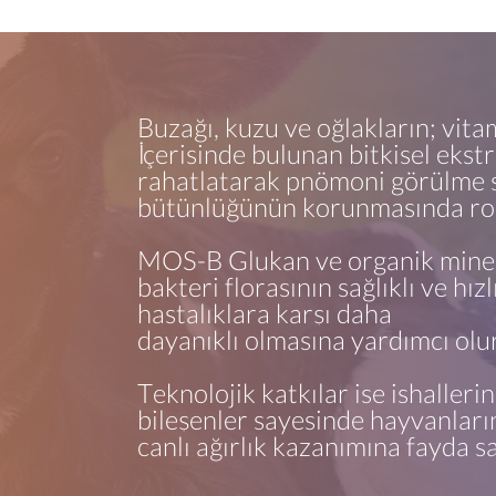
Buzağı, kuzu ve oğlakların; vita
İçerisinde bulunan bitkisel ekst
rahatlatarak pnömoni görülme s
bütünlüğünün korunmasında ro
MOS-B Glukan ve organik minera
bakteri florasının sağlıklı ve hız
hastalıklara karşı daha
dayanıklı olmasına yardımcı olur
Teknolojik katkılar ise ishallerin
bileşenler sayesinde hayvanların