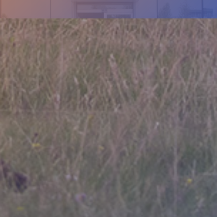
BILGI
İLETIŞIM
Hakkımızda
İletişim
İletişim
+905439275692
KVKK
info@nfsyem.com
Site Haritası
Gizlilik Politikası
ADRES
Fevzi Çakmak Mh. 10576. Sk No:13G 42050
Karatay Konya/Türkiye