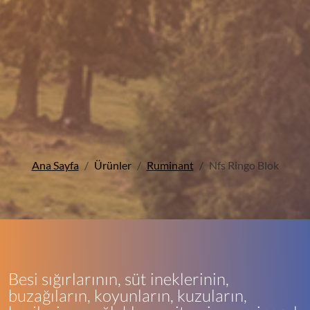
Ana Sayfa
Ürünler
Ruminant
Nfs Ringo Blok
Besi sığırlarının, süt ineklerinin,
buzağıların, koyunların, kuzuların,