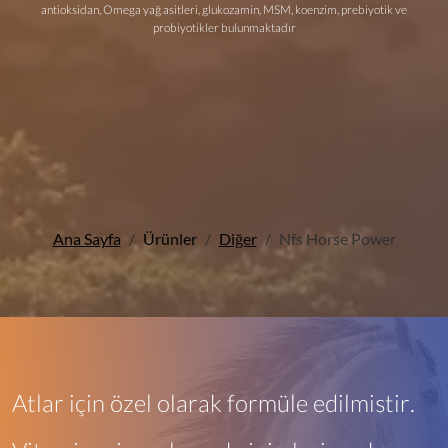
antioksidan, Omega yağ asitleri, glukozamin, MSM, koenzim, prebiyotik ve
probiyotikler bulunmaktadır
Ana Sayfa
Ürünler
Diğer
Nfs Horse Power
Atlar için özel olarak formüle edilmiştir.