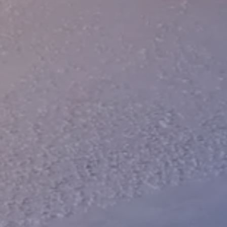
BILGI
İLETIŞIM
Hakkımızda
İletişim
İletişim
+905439275692
KVKK
info@nfsyem.com
Site Haritası
Gizlilik Politikası
ADRES
Fevzi Çakmak Mh. 10576. Sk No:13G 42050
Karatay Konya/Türkiye
Copright © 2026 NFS Yem ve Yem Katkı Maddeleri Ltd. Sti.
Tüm hakları saklıdır.