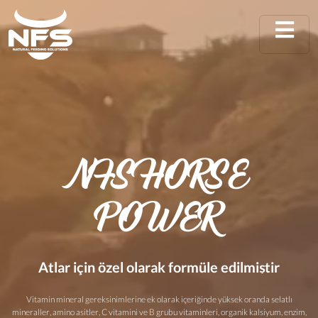
NFS HORSE
POWER
Atlar için özel olarak formüle edilmiştir
Vitamin mineral gereksinimlerine ek olarak içeriğinde yüksek oranda şelatlı
mineraller, amino asitler, C vitamini ve B grubu vitaminleri, organik kalsiyum, enzim,